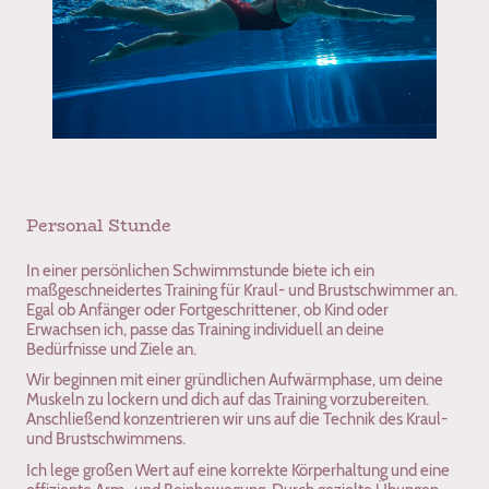
Personal Stunde
In einer persönlichen Schwimmstunde biete ich ein
maßgeschneidertes Training für Kraul- und Brustschwimmer an.
Egal ob Anfänger oder Fortgeschrittener, ob Kind oder
Erwachsen ich, passe das Training individuell an deine
Bedürfnisse und Ziele an.
Wir beginnen mit einer gründlichen Aufwärmphase, um deine
Muskeln zu lockern und dich auf das Training vorzubereiten.
Anschließend konzentrieren wir uns auf die Technik des Kraul-
und Brustschwimmens.
Ich lege großen Wert auf eine korrekte Körperhaltung und eine