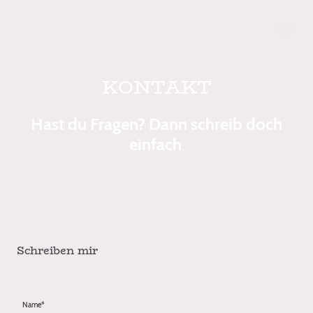
KONTAKT
Hast du Fragen? Dann schreib doch
einfach
.
Schreiben mir
Name
*